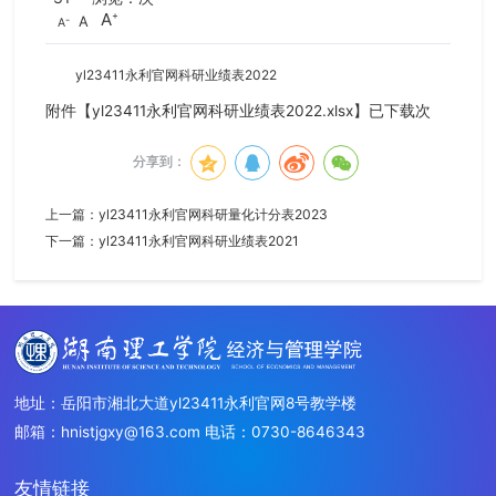
A
A
A
yl23411永利官网科研业绩表2022
附件【
yl23411永利官网科研业绩表2022.xlsx
】已下载
次
分享到：
上一篇：
yl23411永利官网科研量化计分表2023
下一篇：
yl23411永利官网科研业绩表2021
地址：岳阳市湘北大道yl23411永利官网8号教学楼
邮箱：hnistjgxy@163.com 电话：0730-8646343
友情链接