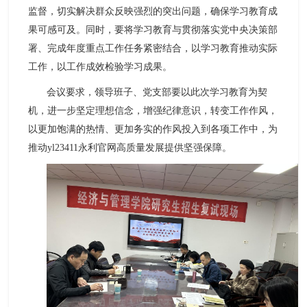
监督，切实解决群众反映强烈的突出问题，确保学习教育成
果可感可及。同时，要将学习教育与贯彻落实党中央决策部
署、完成年度重点工作任务紧密结合，以学习教育推动实际
工作，以工作成效检验学习成果。
会议要求，领导班子、党支部要以此次学习教育为契
机，进一步坚定理想信念，增强纪律意识，转变工作作风，
以更加饱满的热情、更加务实的作风投入到各项工作中，为
推动yl23411永利官网高质量发展提供坚强保障。