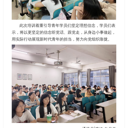
此次培训着重引导青年学员们坚定理想信念，学员们表
示，将以更坚定的信念听党话、跟党走，从身边小事做起，
用实际行动展现新时代青年的担当，努力向党组织靠拢。