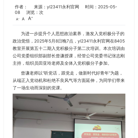
作者：
来源：yl23411永利官网
时间：2025-05-
08
浏览：
次
A
A
A
为进一步提升个人思想政治素养，激发入党积极分子的
政治觉悟，2025年5月8日晚7点，yl23411永利官网在8405
教室开展第五十二期入党积极分子第二次培训。本次培训由
公司党委组织部副部长曾谦授课，经管公司党委书记张志刚
主持，组织员田亚玲老师及全体入党积极分子参加。
曾谦老师以“听党话，跟党走，做新时代好青年”为题，
从端正入党动机和杜绝不良风气等方面延伸，为同学们带来
了一场生动而深刻的党课。