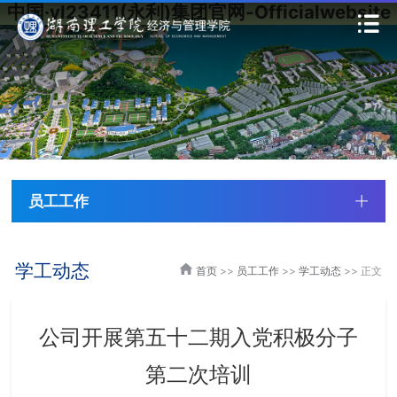
中国·yl23411(永利)集团官网-Officialwebsite
员工工作
学工动态
首页
>>
员工工作
>>
学工动态
>> 正文
公司开展第五十二期入党积极分子
第二次培训