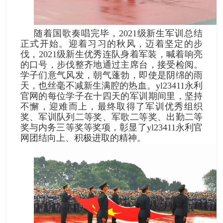
随着国歌奏唱完毕，2021级新生军训总结
正式开始。迎着习习的秋风，迈着坚定的步
伐，2021级新生优秀连队身着军装，喊着响亮
的口号，步伐整齐地通过主席台，接受检阅。
学子们意气风发，朝气蓬勃，即使是阴绵的雨
天，也丝毫不减新生满腔的热血。yl23411永利
官网的每位学子在十四天的军训期间里，坚持
不懈，迎难而上，最终取得了军训优秀组织
奖、军训队列二等奖、军歌二等奖、出勤二等
奖与内务三等奖等奖项，彰显了yl23411永利官
网团结向上、积极进取的精神。