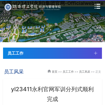
中国·yl23411(永利)集团官网-Officialwebsite
员工工作
员工风采
首页
>>
员工工作
>>
员工风采
>> 正文
yl23411永利官网军训分列式顺利
完成