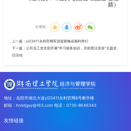
婧）
分享到：
上一篇：
yl23411永利官网军训迎新晚会顺利举行
下一篇：
公司员工党支部开展“学习税务知识，共助普法宣传”主题党
日活动
地址：岳阳市湘北大道yl23411永利官网8号教学楼
邮箱：hnistjgxy@163.com 电话：0730-8646343
友情链接