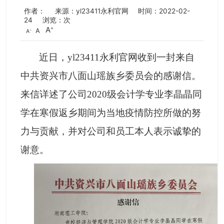
作者：
来源：yl23411永利官网
时间：2022-02-
24
浏览：
次
A
A
A
近日，yl23411永利官网收到一封来自
中共资兴市八面山瑶族乡委员会的感谢信。
来信详述了公司
2020级会计学专业李晶晶同
学在寒假返乡期间为当地疫情防控所做的努
力与贡献，并对公司和员工本人表示诚挚的
谢意。