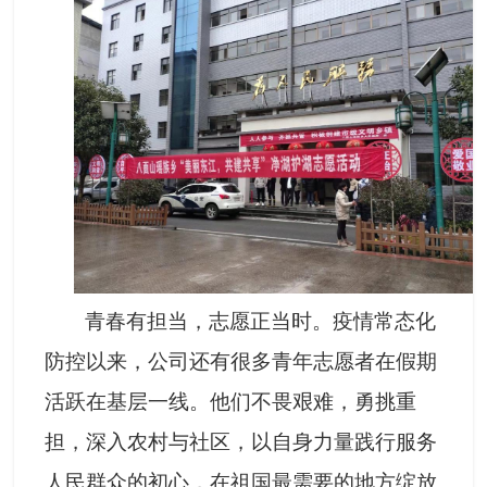
青春有担当，志愿正当时。疫情常态化
防控以来，公司还有很多青年志愿者在假期
活跃在基层一线。他们不畏艰难，勇挑重
担，深入农村与社区，以自身力量践行服务
人民群众的初心，在祖国最需要的地方绽放