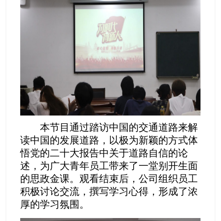
本节目通过踏访中国的交通道路来解
读中国的发展道路，以极为新颖的方式体
悟党的二十大报告中关于道路自信的论
述，为广大青年员工带来了一堂别开生面
的思政金课。观看结束后，公司组织员工
积极讨论交流，撰写学习心得，形成了浓
厚的学习氛围。