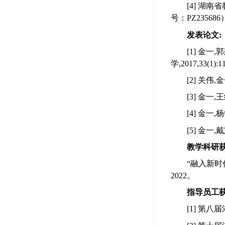
[4] 湖
号：PZ23568
发表论文:
[1] 金
学,2017,33(1):1
[2] 关伟
[3] 金一
[4] 金一
[5] 金一,
教学科研
“融入新
2022。
指导员工
[1] 第