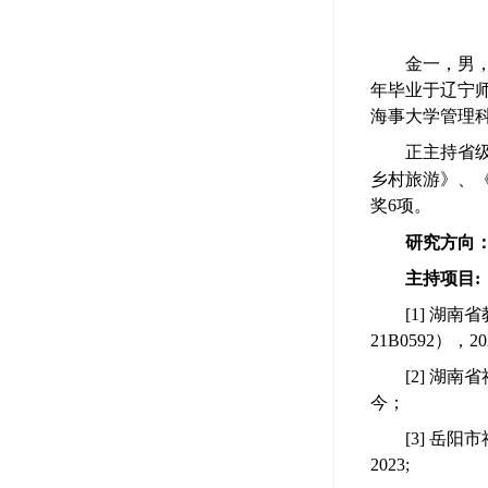
金一，男，
年
毕业于辽宁
海事大学管理
正主持省
乡村旅游》、
奖6项。
研究方向
主持项目:
[1] 湖
21B0592），20
[2] 湖
今；
[3] 岳
2023;