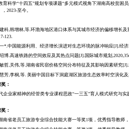
南省教育科学“十四五”规划专项课题“多元模式视角下湖南高校贫
6），2023-至今。
一,郭建科,韩增林,等.环渤海地区港口体系与其城市经济的偏移增长及
17-123.
,金一*.中国能源利用、经济增长演进对生态环境的脉冲响应[J].经济地理,202
,王绍博.高速铁路的空间效应及其热点问题[J].国际城市规划,2020,35(3):
,杨敏哲,关伟,等.湖南省民宿价格空间分布特征及其影响因素研究[J].地域研究与
戴慧芳,李桐,等. 美丽中国目标下洞庭湖区旅游生态效率时空演化及其影响路径 [J]
获奖：
时代企业家精神的经管类专业课程思政“一三五”育人模式研究与实
获奖：
八届湖南省老员工旅游专业综合技能大赛一等奖1项，优秀指导教师，2