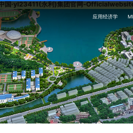
中国·yl23411(永利)集团官网-Officialwebsit
应用经济学
M