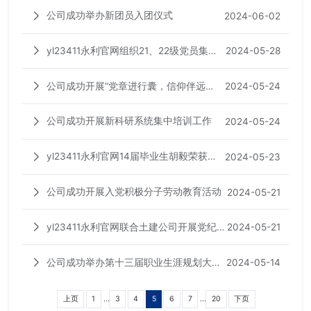
公司成功举办新团员入团仪式
2024-06-02
yl23411永利官网组织21、22级党员集中
2024-05-28
观看廉政警示片《零容忍》
公司成功开展“党章进行囊，信仰伴远
2024-05-24
行”毕业生党员主题教育活动
公司成功开展新科研系统集中培训工作
2024-05-24
yl23411永利官网14届毕业生胡毅荣获湖
2024-05-23
南省高校毕业生基层就业卓越奖学金
公司成功开展入党积极分子劳动教育活动
2024-05-21
yl23411永利官网联合土建公司开展党纪学
2024-05-21
习教育专题讲座
公司成功举办第十三届职业生涯规划大赛
2024-05-14
决赛
...
...
上页
1
3
4
5
6
7
20
下页