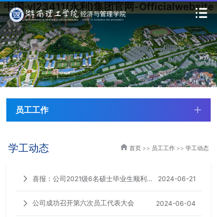
中国·yl23411(永利)集团官网-Officialwebsite
员工工作
学工动态
首页
>>
员工工作
>>
学工动态
喜报：公司2021级6名硕士毕业生顺利考
2024-06-21
取博士研究生
公司成功召开第六次员工代表大会
2024-06-04